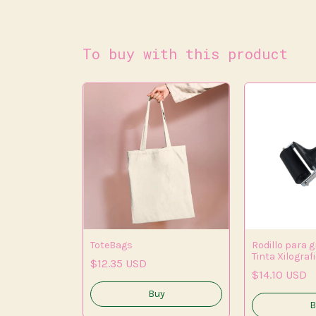
To buy with this product
ToteBags
(copia) -
Rodillo para 
Tinta Xilograf
$12.35 USD
$14.10 USD
Buy
B