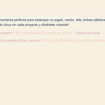
rramienta perfecta para estampar en papel, cartón, tela, bolsas plástica
lla única en cada proyecto y diviértete creando!
r nuestro
**SET ALMOHADILLA Y TINTA AL AGUA**
(hace click aca)
tico podes utilizar nuestro
**SET DE ALMOHADILLA Y TINTA INDELEBL