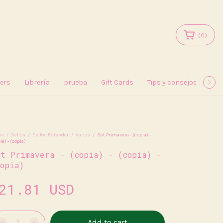
(
0
)
kers
Librería
prueba
Gift Cards
Tips y consejos
May
me
/
Sellos
/
Sellos Estandar
/
Varios
/
Set Primavera - (copia) -
ia) - (copia)
et Primavera - (copia) - (copia) -
copia)
21.81 USD