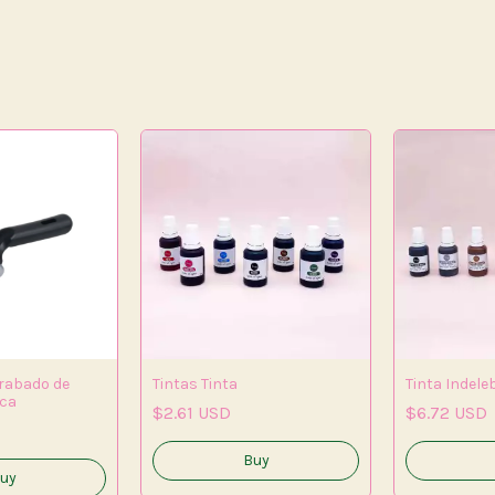
grabado de
Tintas Tinta
Tinta Indele
ica
$2.61 USD
$6.72 USD
Buy
uy