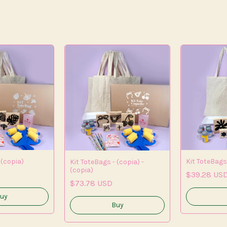
 (copia)
Kit ToteBags
Kit ToteBags - (copia) -
(copia)
$39.28 US
$73.78 USD