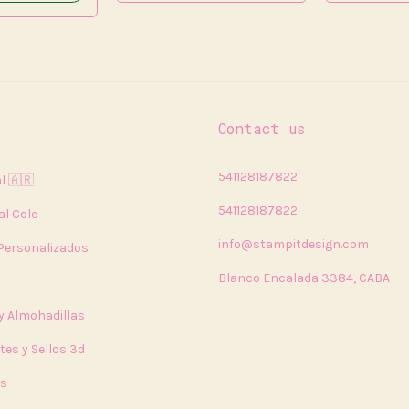
Contact us
541128187822
l 🇦🇷
541128187822
al Cole
info@stampitdesign.com
 Personalizados
Blanco Encalada 3384, CABA
 y Almohadillas
tes y Sellos 3d
rs