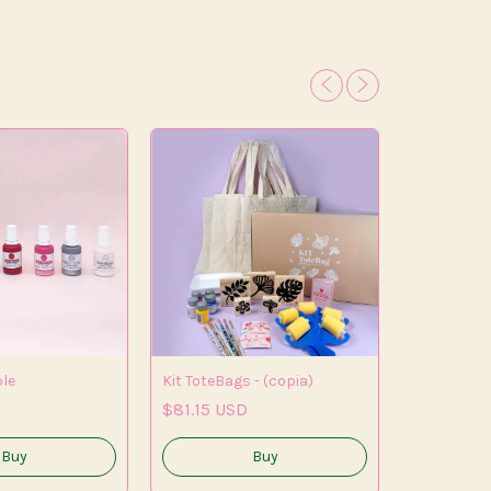
ble
Kit ToteBags - (copia)
$81.15 USD
Kit ToteBa
$73.78 U
Buy