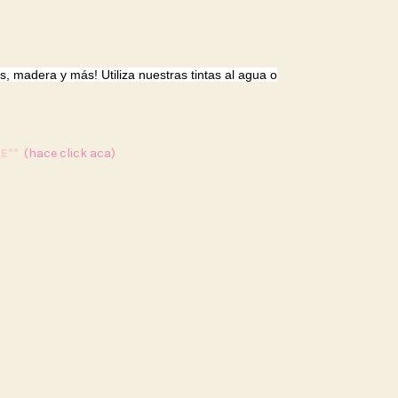
s, madera y más! Utiliza nuestras tintas al agua o
E**
(hace click aca)