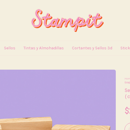
Sellos
Tintas y Almohadillas
Cortantes y Sellos 3d
Stic
Ho
(cop
S
(
$