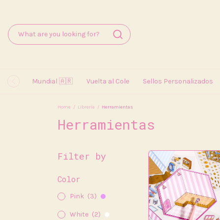
Mundial 🇦🇷
Vuelta al Cole
Sellos Personalizados
Home
/
Librería
/
Herramientas
Herramientas
Filter by
Color
Pink
(3)
White
(2)