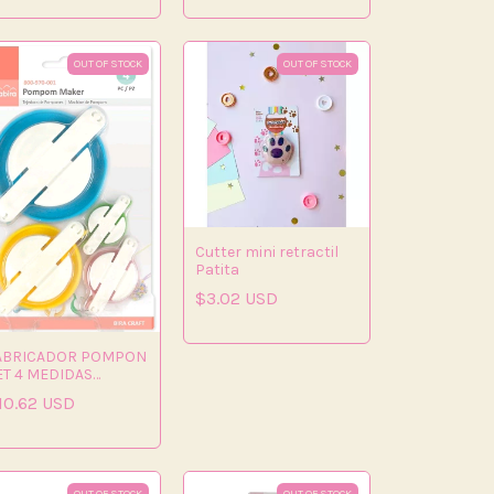
OUT OF STOCK
OUT OF STOCK
Cutter mini retractil
Patita
$3.02 USD
ABRICADOR POMPON
ET 4 MEDIDAS
,8/4,8/6,8/8,7CM
10.62 USD