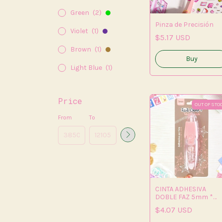
Green
(2)
Pinza de Precisión
Violet
(1)
$5.17 USD
Brown
(1)
Light Blue
(1)
Price
OUT OF STO
From
To
CINTA ADHESIVA
DOBLE FAZ 5mm *
3mts RETRACTIL
$4.07 USD