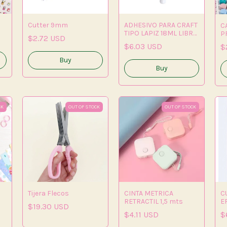
Cutter 9mm
ADHESIVO PARA CRAFT
C
TIPO LAPIZ 18ML LIBRE
P
$2.72 USD
DE ACIDO
$6.03 USD
$
CK
OUT OF STOCK
OUT OF STOCK
Tijera Flecos
CINTA METRICA
C
RETRACTIL 1,5 mts
E
$19.30 USD
H
$4.11 USD
$