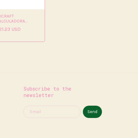
BICRAFT
ALCULADORA
REMIUM ESCRITORIO
21.23 USD
dig,
Subscribe to the
newsletter