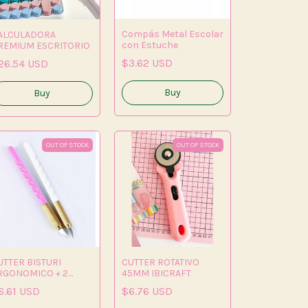
Compás Metal Escolar
ALCULADORA
con Estuche
REMIUM ESCRITORIO
$3.62 USD
26.54 USD
Buy
OUT OF STOCK
OUT OF STOCK
UTTER BISTURI
CUTTER ROTATIVO
RGONOMICO + 2
45MM IBICRAFT
ojas
6.61 USD
$6.76 USD