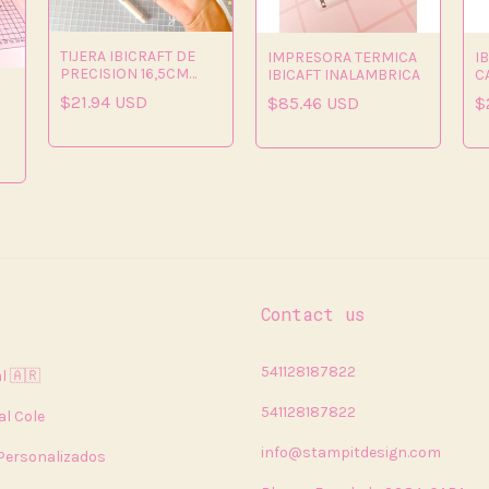
TIJERA IBICRAFT DE
IMPRESORA TERMICA
I
PRECISION 16,5CM
IBICAFT INALAMBRICA
C
CONFORT
P
$21.94 USD
$85.46 USD
$
12
Contact us
541128187822
l 🇦🇷
541128187822
al Cole
info@stampitdesign.com
 Personalizados