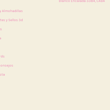
Blanco Encalada 3384, CABA
 y Almohadillas
tes y Sellos 3d
rs
a
a
rds
 consejos
sta