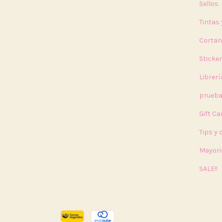
Sellos
Tintas
Cortan
Sticke
Librerí
prueb
Gift Ca
Tips y
Mayori
SALE!!