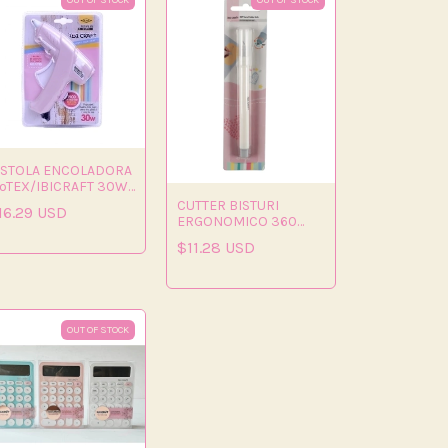
OUT OF STOCK
OUT OF STOCK
ISTOLA ENCOLADORA
oTEX/IBICRAFT 30W
ASTEL
CUTTER BISTURI
16.29 USD
ERGONOMICO 360
GRADOS
$11.28 USD
OUT OF STOCK