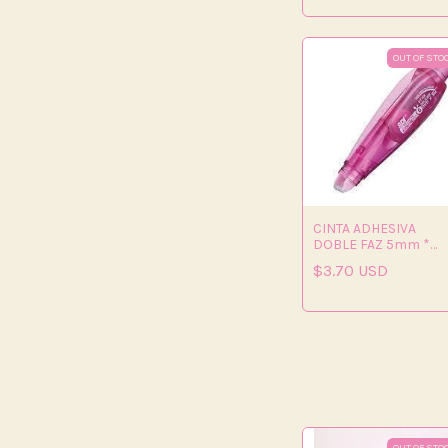
OUT OF STO
CINTA ADHESIVA
DOBLE FAZ 5mm *
3mts RETRACTIL -
$3.70 USD
(copia)