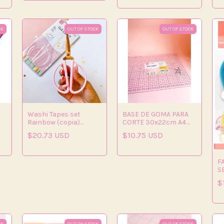
CK
OUT OF STOCK
OUT OF STOCK
Washi Tapes set
BASE DE GOMA PARA
Rainbow (copia)
CORTE 30x22cm A4
(copia) (copia) (copia)
ROSA
$20.73 USD
$10.75 USD
(copia)
F
S
3
$