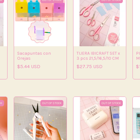
CK
OUT OF STOCK
OUT OF STOCK
Sacapuntas con
TIJERA IBICRAFT SET x
P
Orejas
3 pcs 21,5/16,5/10 CM
M
P
$5.44 USD
$27.75 USD
$
CK
OUT OF STOCK
OUT OF STOCK