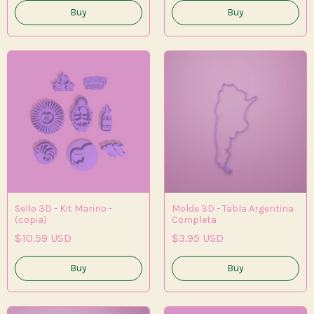
Sello 3D - Kit Marino -
Molde 3D - Tabla Argentina
(copia)
Completa
$10.59 USD
$3.95 USD