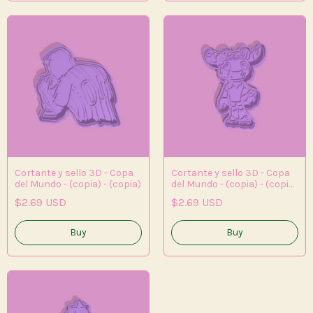
Cortante y sello 3D - Copa
Cortante y sello 3D - Copa
del Mundo - (copia) - (copia)
del Mundo - (copia) - (copia)
- (copia)
$2.69 USD
$2.69 USD