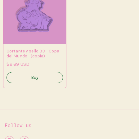
Cortante y sello 3D - Copa
del Mundo - (copia)
$2.69 USD
Follow us