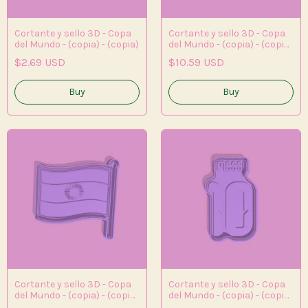
Cortante y sello 3D - Copa
Cortante y sello 3D - Copa
del Mundo - (copia) - (copia)
del Mundo - (copia) - (copia)
- (copia)
$2.69 USD
$10.59 USD
Cortante y sello 3D - Copa
Cortante y sello 3D - Copa
del Mundo - (copia) - (copia)
del Mundo - (copia) - (copia)
- (copia) - (copia)
- (copia)