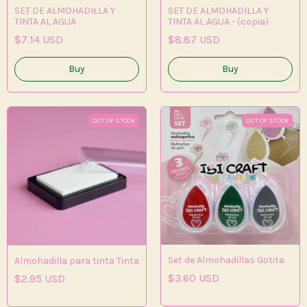
SET DE ALMOHADILLA Y
SET DE ALMOHADILLA Y
TINTA AL AGUA
TINTA AL AGUA - (copia)
$7.14 USD
$8.87 USD
Buy
Buy
OUT OF STOCK
OUT OF STOCK
Set de Almohadillas Gotita
Almohadilla para tinta Tinta
$3.60 USD
$2.95 USD