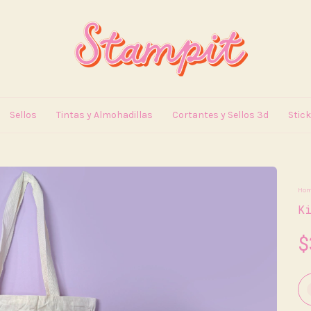
Sellos
Tintas y Almohadillas
Cortantes y Sellos 3d
Stic
Ho
K
$