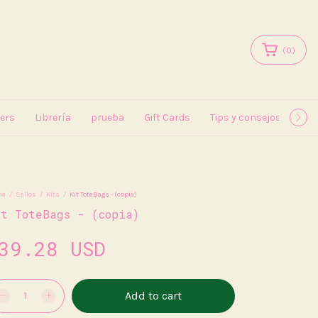
(
0
)
kers
Librería
prueba
Gift Cards
Tips y consejos
May
me
/
Sellos
/
Kits
/
Kit ToteBags - (copia)
it ToteBags - (copia)
39.28 USD