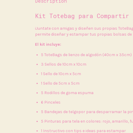
Description
Kit Totebag para Compartir 
¡Juntate con amigas y diseñen sus propias ToteBa
permite diseñar y estampar tus propias bolsas de t
El kit incluye:
5 ToteBags de lienzo de algodón (40cm x 35cm)
3 Sellos de 10cm x 10cm
1 Sello de 10cm x 5cm
1 Sello de 5cm x 5cm
5 Rodillos de goma espuma
6 Pinceles
5 Bandejas de telgopor para desparramar la pi
5 Pinturas para tela en colores: rojo, amarillo, f
1 Instructivo con tips e ideas para estampar