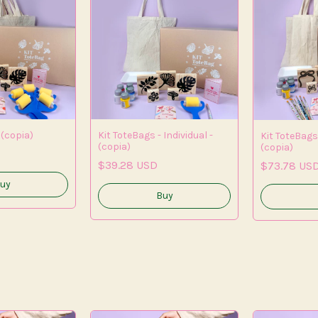
 (copia)
Kit ToteBags - Individual -
Kit ToteBags 
(copia)
(copia)
$39.28 USD
$73.78 US