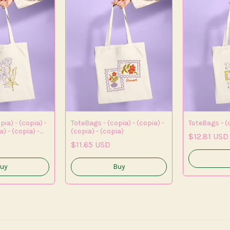
ia) - (copia) -
ToteBags - (copia) - (copia) -
ToteBags - (c
a) - (copia) -
(copia) - (copia)
$12.81 USD
$11.65 USD