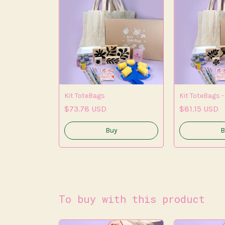
Botanico -
Kit ToteBags
Kit ToteBags -
$73.78 USD
$81.15 USD
To buy with this product