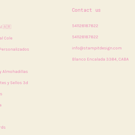
Contact us
541128187822
l 🇦🇷
541128187822
al Cole
info@stampitdesign.com
 Personalizados
Blanco Encalada 3384, CABA
 y Almohadillas
tes y Sellos 3d
rs
a
a
rds