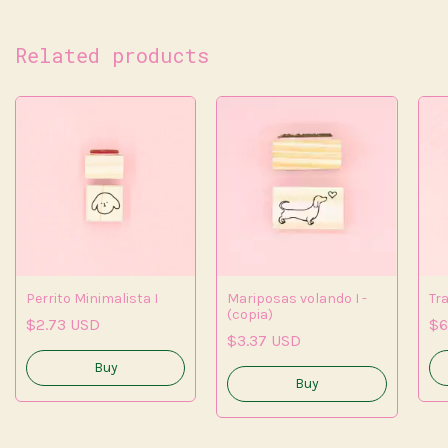
Related products
Perrito Minimalista I
Mariposas volando I -
Tra
(copia)
$2.73 USD
$6
$3.37 USD