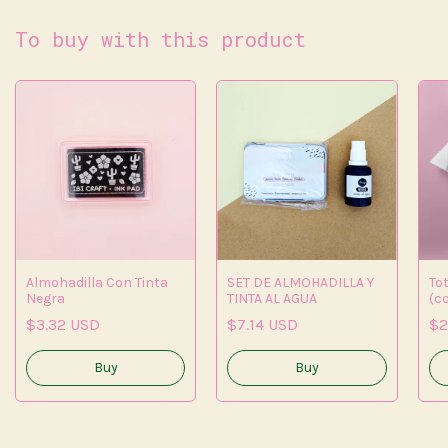
To buy with this product
Almohadilla Con Tinta
SET DE ALMOHADILLA Y
Tot
Negra
TINTA AL AGUA
(co
(co
$3.32 USD
$7.14 USD
$2
(co
(co
(c
Buy