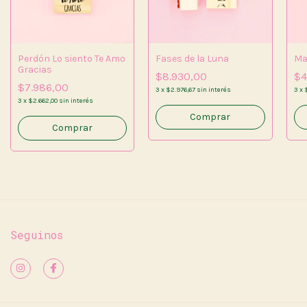
Perdón Lo siento Te Amo
Fases de la Luna
Ma
Gracias
$8.930,00
$4
$7.986,00
3
x
$2.976,67
sin interés
3
x
$
3
x
$2.662,00
sin interés
Seguinos