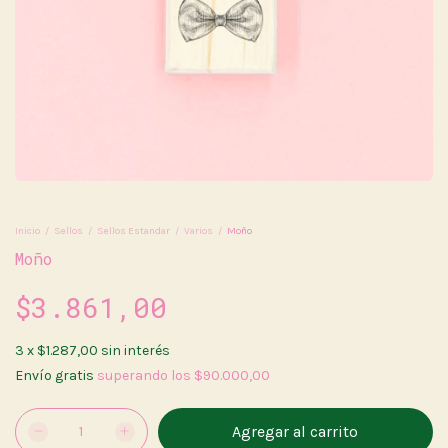
Inicio
/
Sellos
/
Sellos Estandar
/
Varios
/
Moño
Moño
$3.861,00
3
x
$1.287,00
sin interés
Envío gratis
superando los
$90.000,00