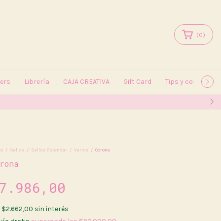
(
0
)
kers
Librería
CAJA CREATIVA
Gift Card
Tips y consejos
io
/
Sellos
/
Sellos Estandar
/
Varios
/
Corona
rona
7.986,00
x
$2.662,00
sin interés