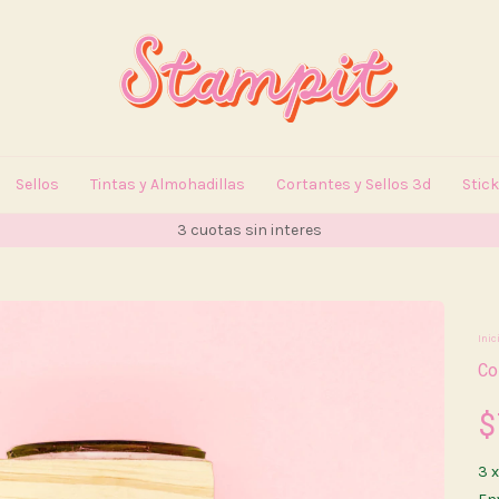
Sellos
Tintas y Almohadillas
Cortantes y Sellos 3d
Stic
15% OFF en Efectivo / 10% OFF por Transf.
Inic
Co
$
3