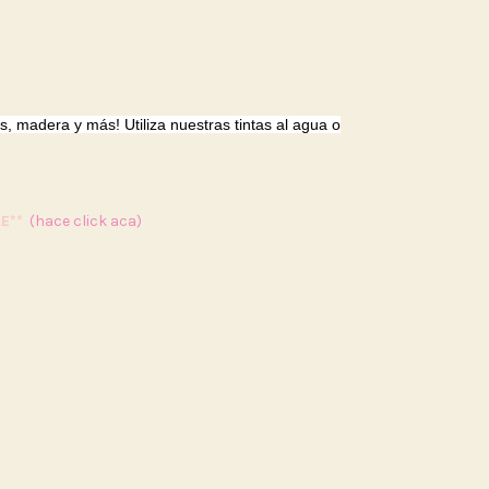
s, madera y más! Utiliza nuestras tintas al agua o
E**
(hace click aca)