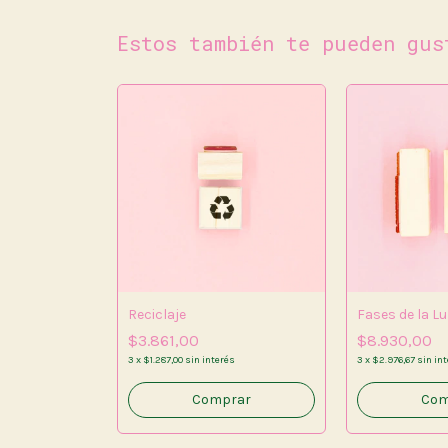
Estos también te pueden gus
azón
Reciclaje
Fases de la L
$3.861,00
$8.930,00
s
3
x
$1.287,00
sin interés
3
x
$2.976,67
sin in
rar
Comprar