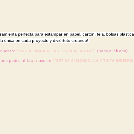
rramienta perfecta para estampar en papel, cartón, tela, bolsas plástica
lla única en cada proyecto y diviértete creando!
r nuestro
**SET ALMOHADILLA Y TINTA AL AGUA**
(hace click aca)
tico podes utilizar nuestro
**SET DE ALMOHADILLA Y TINTA INDELEBL