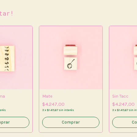
tar!
una
Mate
Sin Tacc
$4.247,00
$4.247,00
terés
3
x
$1.415,67
sin interés
3
x
$1.415,67
sin i