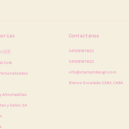
gorías
Contactános
541128187822
l 🇦🇷
541128187822
al Cole
info@stampitdesign.com
 Personalizados
Blanco Encalada 3384, CABA
 y Almohadillas
tes y Sellos 3d
rs
a