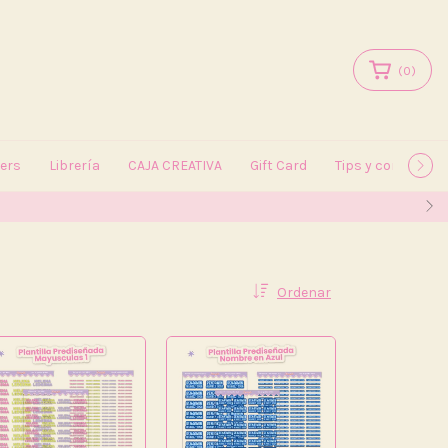
(
0
)
kers
Librería
CAJA CREATIVA
Gift Card
Tips y consejos
Ordenar