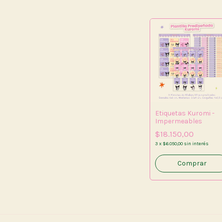
Etiquetas Kuromi -
Impermeables
$18.150,00
3
x
$6.050,00
sin interés