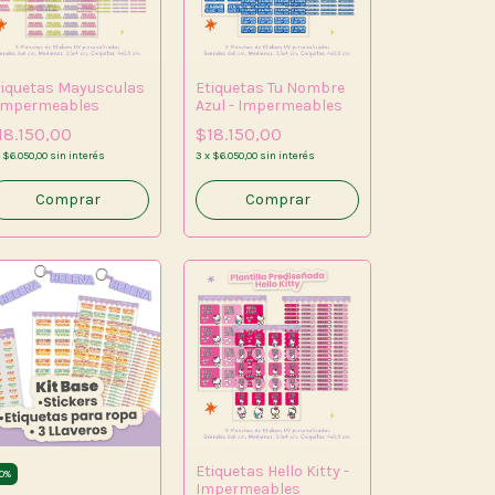
tiquetas Mayusculas
Etiquetas Tu Nombre
 Impermeables
Azul - Impermeables
18.150,00
$18.150,00
x
$6.050,00
sin interés
3
x
$6.050,00
sin interés
Comprar
Etiquetas Hello Kitty -
0
%
Impermeables