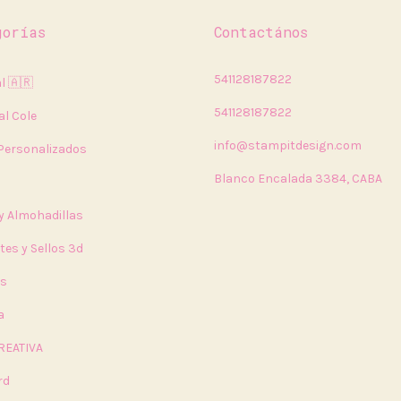
gorías
Contactános
541128187822
l 🇦🇷
541128187822
al Cole
info@stampitdesign.com
 Personalizados
Blanco Encalada 3384, CABA
 y Almohadillas
tes y Sellos 3d
rs
a
REATIVA
rd