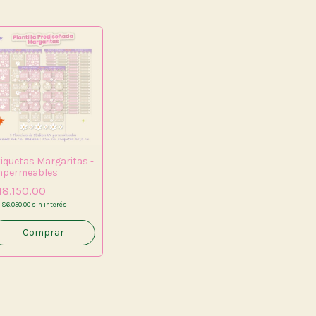
tiquetas Margaritas -
mpermeables
18.150,00
x
$6.050,00
sin interés