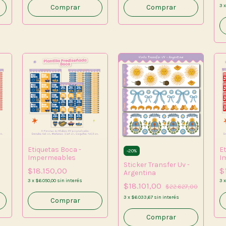
3
Comprar
Etiquetas Boca -
E
-
20
%
Impermeables
I
Sticker Transfer Uv -
$18.150,00
$
Argentina
3
x
$6.050,00
sin interés
3
$18.101,00
$22.627,00
3
x
$6.033,67
sin interés