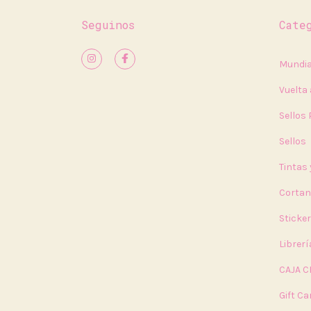
Seguinos
Cate
Mundia
Vuelta 
Sellos
Sellos
Tintas
Cortan
Sticke
Librerí
CAJA C
Gift Ca