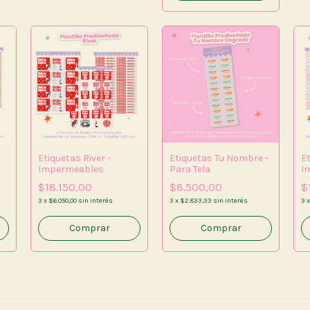
Etiquetas River -
Etiquetas Tu Nombre -
E
Impermeables
Para Tela
I
$18.150,00
$8.500,00
$
3
x
$6.050,00
sin interés
3
x
$2.833,33
sin interés
3
Comprar