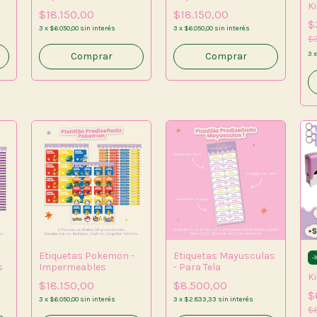
K
$18.150,00
$18.150,00
$
3
x
$6.050,00
sin interés
3
x
$6.050,00
sin interés
$
3
Etiquetas Pokemon -
Etiquetas Mayusculas
-
1
s
Impermeables
- Para Tela
K
$18.150,00
$8.500,00
$
3
x
$6.050,00
sin interés
3
x
$2.833,33
sin interés
$