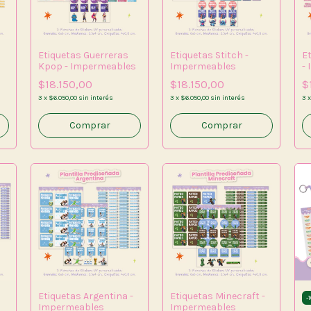
Etiquetas Guerreras
Etiquetas Stitch -
E
Kpop - Impermeables
Impermeables
-
$18.150,00
$18.150,00
$
3
x
$6.050,00
sin interés
3
x
$6.050,00
sin interés
3
Etiquetas Argentina -
Etiquetas Minecraft -
-
1
Impermeables
Impermeables