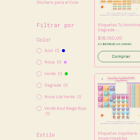
Stickers para el Cole
Filtrar por
Etiquetas Tu Nombre
Degrade -
Impermeables
$18.150,00
Color
3
x
$6.050,00
sin interés
Azul
(1)
Rosa
(1)
Verde
(1)
Degrade
(1)
Rosa Lila Verde
(1)
Verde Azul Beige Rojo
(1)
Etiquetas Capibara -
Estilo
Impermeables