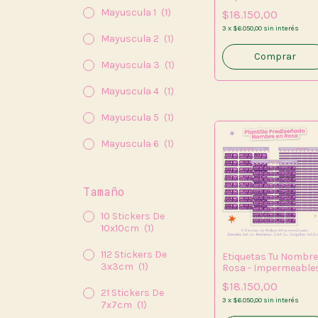
Mayuscula 1
(1)
$18.150,00
3
x
$6.050,00
sin interés
Mayuscula 2
(1)
Mayuscula 3
(1)
Mayuscula 4
(1)
Mayuscula 5
(1)
Mayuscula 6
(1)
Tamaño
10 Stickers De
10x10cm
(1)
112 Stickers De
Etiquetas Tu Nombre
3x3cm
(1)
Rosa - Impermeable
$18.150,00
21 Stickers De
3
x
$6.050,00
sin interés
7x7cm
(1)