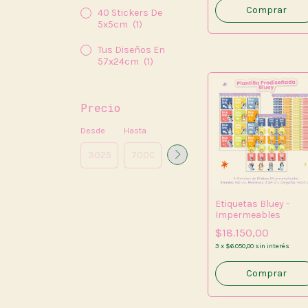
40 Stickers De
5x5cm
(1)
Tus Diseños En
57x24cm
(1)
Precio
Desde
Hasta
Etiquetas Bluey -
Impermeables
$18.150,00
3
x
$6.050,00
sin interés