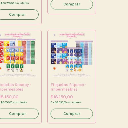
x
$20.700,00
sin interés
tiquetas Snoopy -
Etiquetas Espacio -
mpermeables
Impermeables
18.150,00
$18.150,00
x
$6.050,00
sin interés
3
x
$6.050,00
sin interés