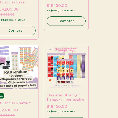
it Escolar Base
$18.150,00
34.200,00
3
x
$6.050,00
sin interés
38.000,00
x
$11.400,00
sin interés
Etiquetas Stranger
0
%
Things - Impermeable
it Escolar Premium
$18.150,00
62.100,00
3
x
$6.050,00
sin interés
69.000,00