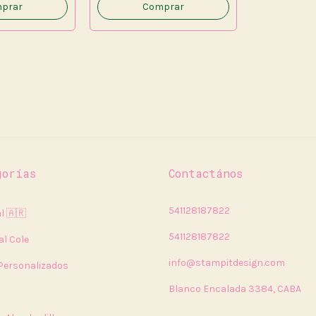
prar
gorías
Contactános
541128187822
l 🇦🇷
541128187822
al Cole
info@stampitdesign.com
 Personalizados
Blanco Encalada 3384, CABA