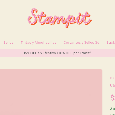
Sellos
Tintas y Almohadillas
Cortantes y Sellos 3d
Stic
15% OFF en Efectivo / 10% OFF por Transf.
Inic
C
$
3