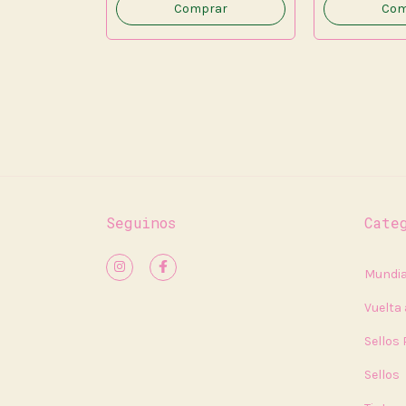
Com
ADO CRISTAL
és
Seguinos
Cate
Mundia
Vuelta 
Sellos
Sellos