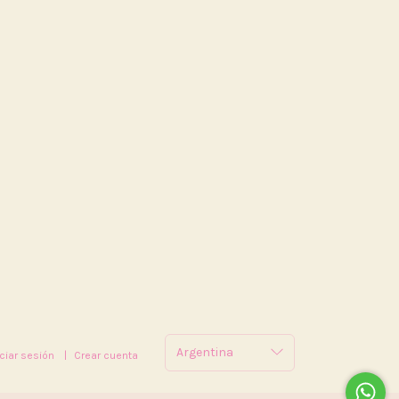
iciar sesión
|
Crear cuenta