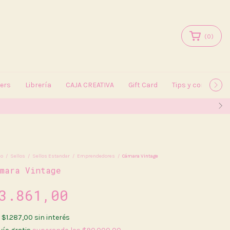
(
0
)
kers
Librería
CAJA CREATIVA
Gift Card
Tips y consejos
io
/
Sellos
/
Sellos Estandar
/
Emprendedores
/
Cámara Vintage
ámara Vintage
3.861,00
x
$1.287,00
sin interés