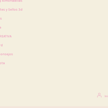
 y Almohadillas
tes y Sellos 3d
rs
a
REATIVA
rd
 consejos
sta
In