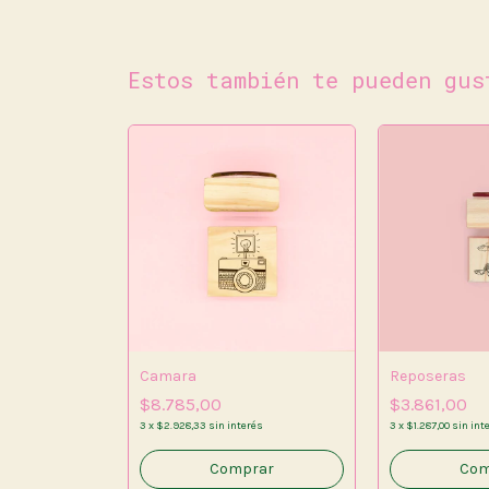
Estos también te pueden gus
Camara
Reposeras
$8.785,00
$3.861,00
s
3
x
$2.928,33
sin interés
3
x
$1.287,00
sin int