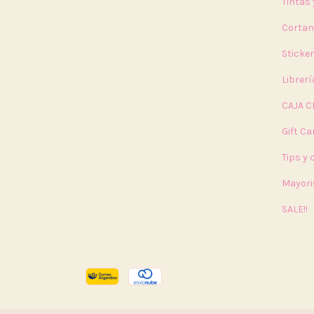
Tintas
Cortan
Sticke
Librerí
CAJA C
Gift Ca
Tips y
Mayori
SALE!!