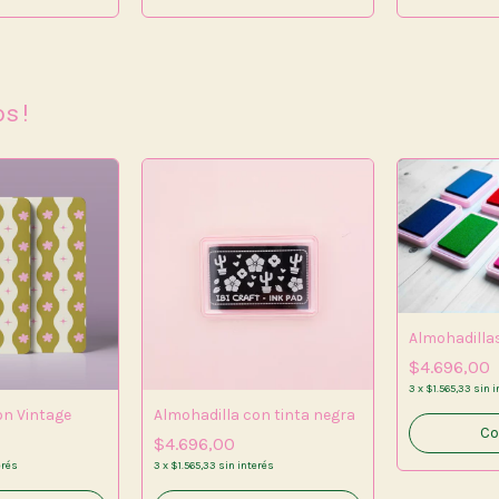
os!
Almohadilla
$4.696,00
3
x
$1.565,33
sin i
on Vintage
Almohadilla con tinta negra
Co
$4.696,00
erés
3
x
$1.565,33
sin interés