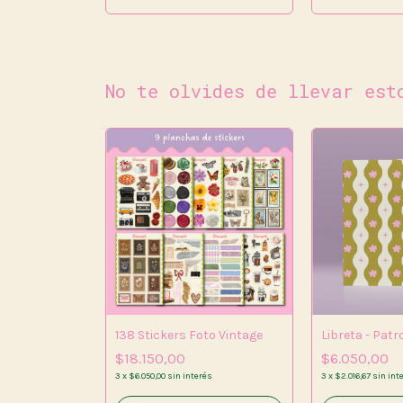
No te olvides de llevar est
SIN STOCK
138 Stickers Foto Vintage
Libreta - Patr
$18.150,00
$6.050,00
3
x
$6.050,00
sin interés
3
x
$2.016,67
sin int