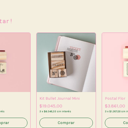
tar!
Kit Bullet Journal Mini
Postal Flor
$19.045,00
$3.861,00
erés
3
x
$6.348,33
sin interés
3
x
$1.287,00
sin i