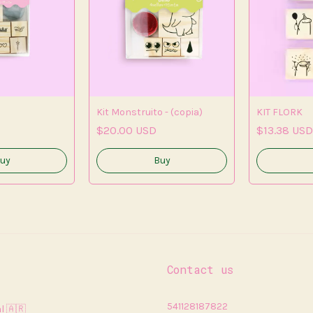
Kit Monstruito - (copia)
KIT FLORK
$20.00 USD
$13.38 USD
Contact us
541128187822
l 🇦🇷