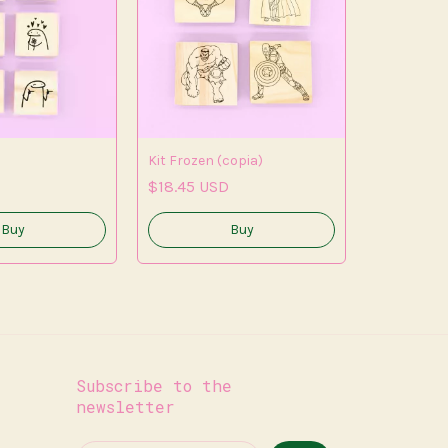
Kit Frozen (copia)
$18.45 USD
Kit Super 
$22.33 U
Subscribe to the
newsletter