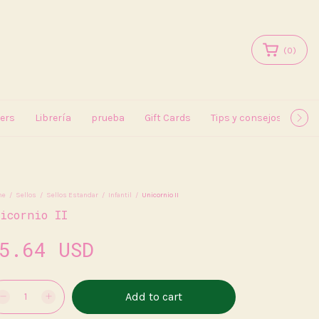
(
0
)
kers
Librería
prueba
Gift Cards
Tips y consejos
May
me
/
Sellos
/
Sellos Estandar
/
Infantil
/
Unicornio II
icornio II
5.64 USD