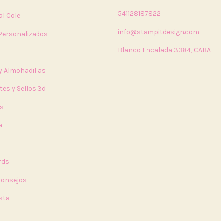
541128187822
al Cole
info@stampitdesign.com
 Personalizados
Blanco Encalada 3384, CABA
 y Almohadillas
tes y Sellos 3d
rs
a
a
rds
 consejos
sta