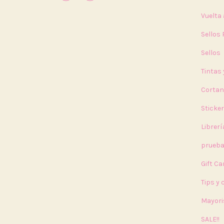
Vuelta 
Sellos
Sellos
Tintas
Cortan
Sticke
Librerí
prueb
Gift Ca
Tips y
Mayori
SALE!!