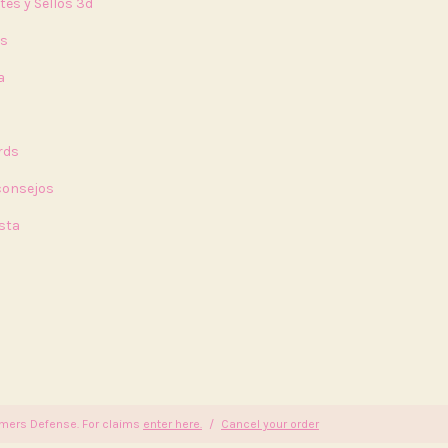
tes y Sellos 3d
rs
a
a
rds
 consejos
sta
ers Defense. For claims
enter here.
/
Cancel your order