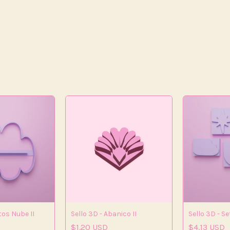
tos Nube II
Sello 3D - Abanico II
Sello 3D - S
$1.20 USD
$4.13 USD