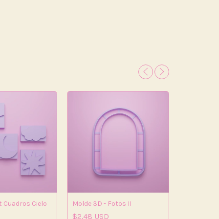
et Cuadros Cielo
Molde 3D - Fotos II
$2.48 USD
Molde 3D -