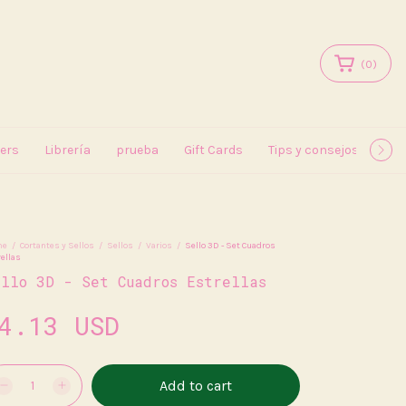
(
0
)
kers
Librería
prueba
Gift Cards
Tips y consejos
May
me
/
Cortantes y Sellos
/
Sellos
/
Varios
/
Sello 3D - Set Cuadros
ellas
ello 3D - Set Cuadros Estrellas
4.13 USD