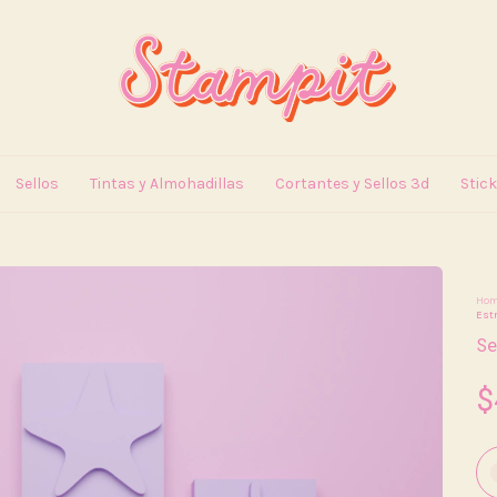
Sellos
Tintas y Almohadillas
Cortantes y Sellos 3d
Stic
Ho
Estr
S
$