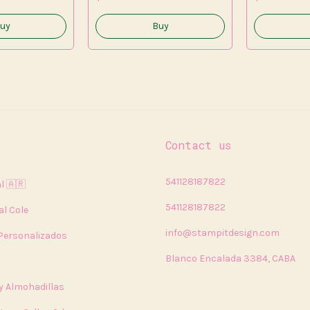
Contact us
541128187822
l 🇦🇷
541128187822
al Cole
info@stampitdesign.com
 Personalizados
Blanco Encalada 3384, CABA
 y Almohadillas