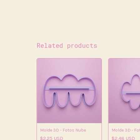
Related products
 3D - Set
Molde 3D - Fotos Nube
Molde 3D - Fo
$2.25 USD
$2.48 USD