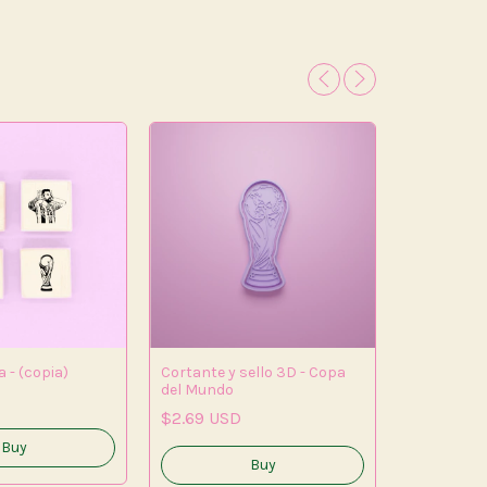
a - (copia)
Cortante y sello 3D - Copa
del Mundo
Kit Scalon
$2.69 USD
$8.72 US