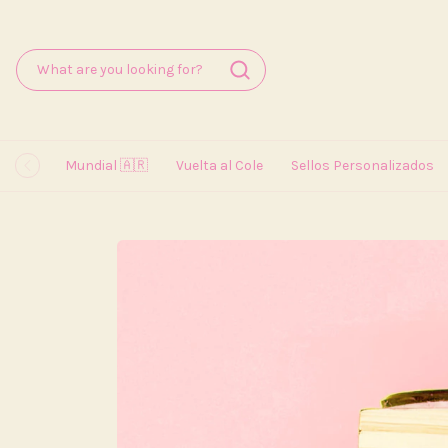
Mundial 🇦🇷
Vuelta al Cole
Sellos Personalizados