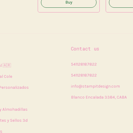
Contact us
541128187822
l 🇦🇷
541128187822
al Cole
info@stampitdesign.com
 Personalizados
Blanco Encalada 3384, CABA
 y Almohadillas
tes y Sellos 3d
rs