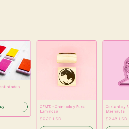
entintadas
CEATD - Chimuelo y Furia
Cortante y Se
uy
Luminosa
Eternauta
$6.20 USD
$2.48 USD