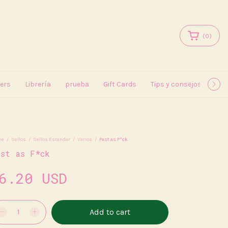
(
0
)
kers
Librería
prueba
Gift Cards
Tips y consejos
May
me
/
Sellos
/
Sellos Estandar
/
Varios
/
Fast as F*ck
ast as F*ck
6.20 USD