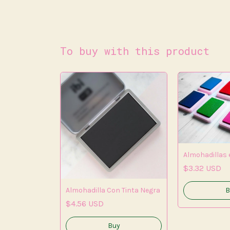
To buy with this product
Almohadillas 
$3.32 USD
 Personajes
Almohadilla Con Tinta Negra
B
$4.56 USD
Buy