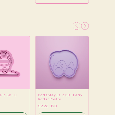
llo 3D - El
Cortante y Sello 3D - Harry
Potter Rostro
Cortante y 
$2.22 USD
Reliquias d
$2.69 US