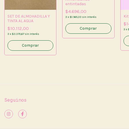
entintadas
$4.696,00
SET DE ALMOHADILLA Y
Ki
3
x
$1.565,33
sin interés
TINTA AL AGUA
$1
$10.112,00
Comprar
3
x
3
x
$3.370,67
sin interés
Comprar
Seguinos