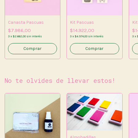
Canasta Pascuas
Kit Pascuas
Ki
$7.986,00
$14.922,00
$1
3
x
$2.662,00
sin interés
3
x
$4.974,00
sin interés
3
x
No te olvides de llevar estos!
Almohadillas