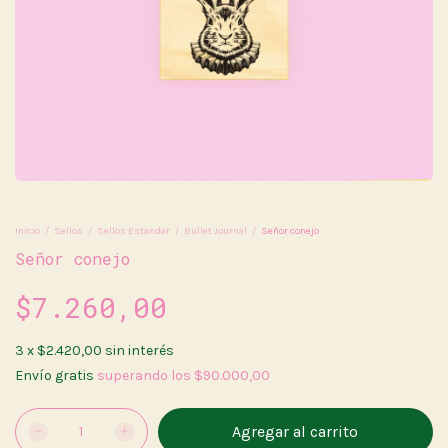
Inicio
/
Sellos
/
Sellos Estandar
/
Bullet Journal
/
Señor conejo
Señor conejo
$7.260,00
3
x
$2.420,00
sin interés
Envío gratis
superando los
$90.000,00