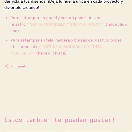
dar vida a tus diseños. ¡Deja tu huella única en cada proyecto y
diviértete creando!
Para estampar en papel y carton podes utilizar
nuestro
**SET ALMOHADILLA Y TINTA AL AGUA**
(hace click
aca)
Para estampar en tela, madera o bolsas de plastico podes
utilizar nuestro
**SET DE ALMOHADILLA Y TINTA
INDELEBLE**
(hace click aca)
Compartir
Estos también te pueden gustar!