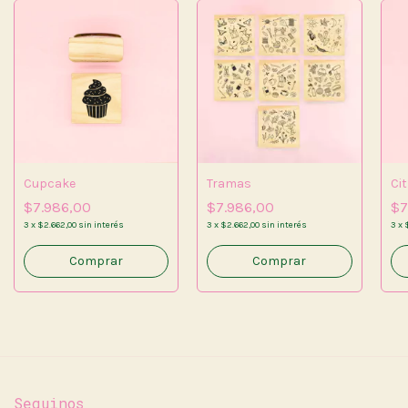
Cupcake
Tramas
Ci
$7.986,00
$7.986,00
$7
3
x
$2.662,00
sin interés
3
x
$2.662,00
sin interés
3
x
Comprar
Seguinos