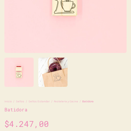
Inicio
/
Sellos
/
Sellos Estandar
/
Pasteleria y Cocina
/
Batidora
Batidora
$4.247,00