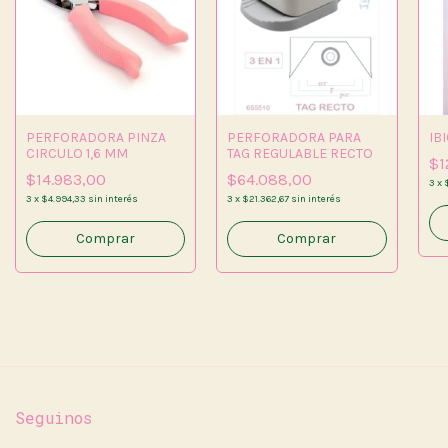
PERFORADORA PINZA
PERFORADORA PARA
IB
CIRCULO 1,6 MM
TAG REGULABLE RECTO
$1
$14.983,00
$64.088,00
3
x
3
x
$4.994,33
sin interés
3
x
$21.362,67
sin interés
Seguinos