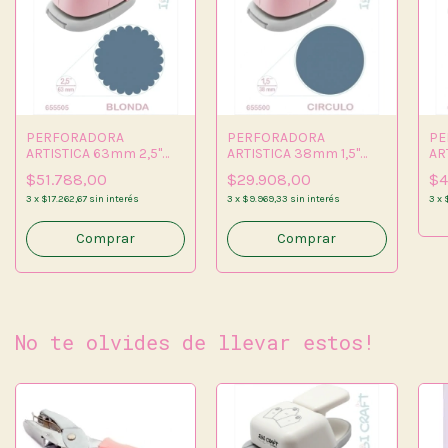
PERFORADORA
PERFORADORA
PE
ARTISTICA 63mm 2,5"
ARTISTICA 38mm 1,5"
AR
BLONDA
CIRCULO
ES
$51.788,00
$29.908,00
$4
3
x
$17.262,67
sin interés
3
x
$9.969,33
sin interés
3
x
No te olvides de llevar estos!