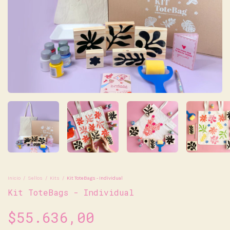
Inicio
/
Sellos
/
Kits
/
Kit ToteBags - Individual
Kit ToteBags - Individual
$55.636,00