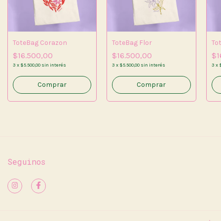
ToteBag Corazon
ToteBag Flor
To
$16.500,00
$16.500,00
$1
3
x
$5.500,00
sin interés
3
x
$5.500,00
sin interés
3
x
Seguinos