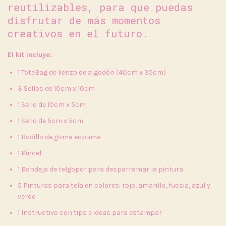
reutilizables, para que puedas
disfrutar de más momentos
creativos en el futuro.
El kit incluye:
1 ToteBag de lienzo de algodón (40cm x 35cm)
3 Sellos de 10cm x 10cm
1 Sello de 10cm x 5cm
1 Sello de 5cm x 5cm
1 Rodillo de goma espuma
1 Pincel
1 Bandeja de telgopor para desparramar la pintura
5 Pinturas para tela en colores: rojo, amarillo, fucsia, azul y
verde
1 Instructivo con tips e ideas para estampar