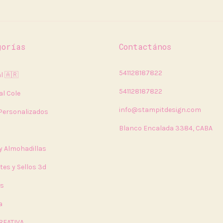
gorías
Contactános
541128187822
l 🇦🇷
541128187822
al Cole
info@stampitdesign.com
 Personalizados
Blanco Encalada 3384, CABA
 y Almohadillas
tes y Sellos 3d
rs
a
REATIVA