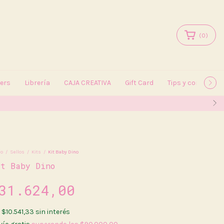
(
0
)
kers
Librería
CAJA CREATIVA
Gift Card
Tips y consejos
io
/
Sellos
/
Kits
/
Kit Baby Dino
it Baby Dino
31.624,00
x
$10.541,33
sin interés