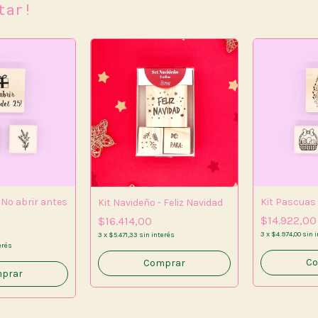
tar!
 No abrir antes
Kit Pascuas
Kit Navideño - Feliz Navidad
$14.922,00
$16.414,00
3
x
$4.974,00
sin 
3
x
$5.471,33
sin interés
erés