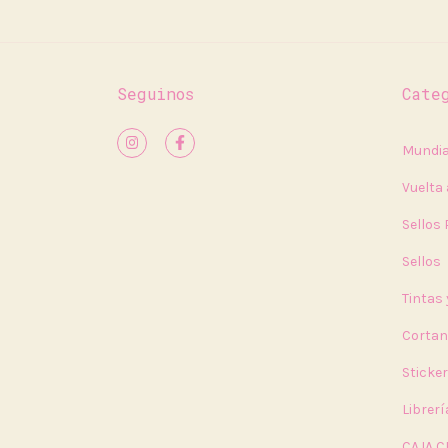
Seguinos
Cate
Mundia
Vuelta 
Sellos
Sellos
Tintas
Cortan
Sticke
Librerí
CAJA C