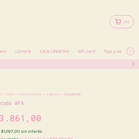
(
0
)
kers
Librería
CAJA CREATIVA
Gift Card
Tips y consejos
io
/
Sellos
/
Sellos Estandar
/
Argentina
/
Escudo AFA
scudo AFA
3.861,00
x
$1.287,00
sin interés