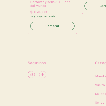
Cortante y sello 3D - Copa
del Mundo
Com
$3.812,00
3
x
$1.270,67
sin interés
Seguinos
Cate
Mundia
Vuelta 
Sellos
Sellos