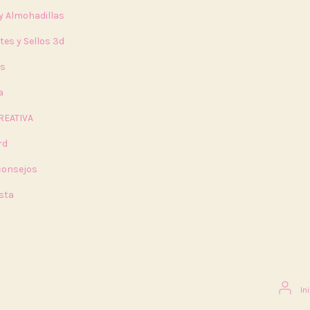
 y Almohadillas
tes y Sellos 3d
rs
a
REATIVA
rd
 consejos
sta
In