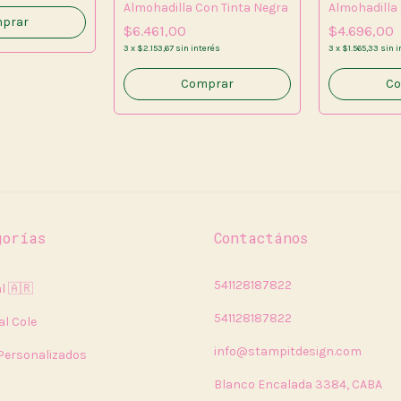
Almohadilla Con Tinta Negra
Almohadilla 
prar
$6.461,00
$4.696,00
3
x
$2.153,67
sin interés
3
x
$1.565,33
sin i
Comprar
gorías
Contactános
541128187822
l 🇦🇷
541128187822
al Cole
info@stampitdesign.com
 Personalizados
Blanco Encalada 3384, CABA