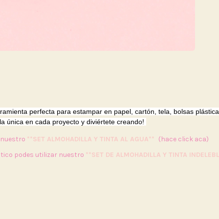
rramienta perfecta para estampar en papel, cartón, tela, bolsas plástica
lla única en cada proyecto y diviértete creando!
r nuestro
**SET ALMOHADILLA Y TINTA AL AGUA**
(hace click aca)
tico podes utilizar nuestro
**SET DE ALMOHADILLA Y TINTA INDELEBL