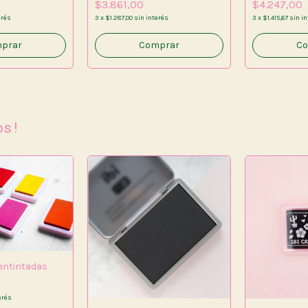
$3.861,00
$4.247,00
erés
3
x
$1.287,00
sin interés
3
x
$1.415,67
sin i
os!
entintadas
erés