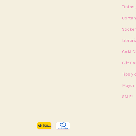
Tintas
Cortan
Sticke
Librerí
CAJA C
Gift Ca
Tips y
Mayori
SALE!!