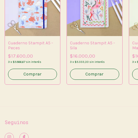
Cuaderno Stampit A5 -
Cuaderno Stampit A5 -
Cu
Peces
Sila
Ma
$17.600,00
$16.000,00
$1
3
x
$5.866,67
sin interés
3
x
$5.333,33
sin interés
3
x
Comprar
Comprar
Seguinos