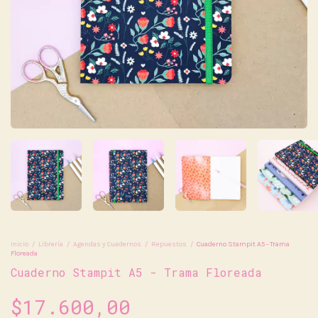
Inicio
/
Librería
/
Agendas y Cuadernos
/
Repuestos
/
Cuaderno Stampit A5 - Trama
Floreada
Cuaderno Stampit A5 - Trama Floreada
$17.600,00