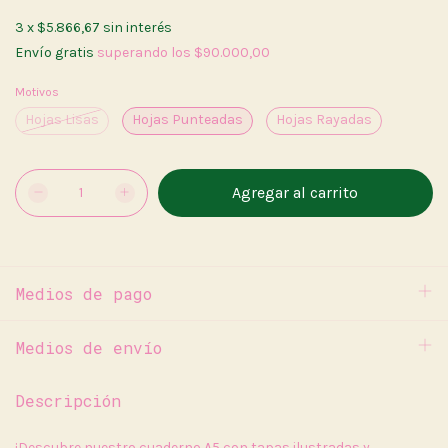
3
x
$5.866,67
sin interés
Envío gratis
superando los
$90.000,00
Motivos
Hojas Lisas
Hojas Punteadas
Hojas Rayadas
Medios de pago
Medios de envío
Descripción
¡Descubre nuestro cuaderno A5 con tapas ilustradas y