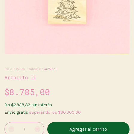
Inicio
/
Sellos
/
Silicona
/
Arbolito II
Arbolito II
$8.785,00
3
x
$2.928,33
sin interés
Envío gratis
superando los
$90.000,00