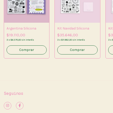
Argentina Silicona
Kit Navidad Silicona
Kit
$19.110,00
$35.646,00
$3
3
x
$6.370,00
sin interés
3
x
$11.882,00
sin interés
3
x
$
Seguinos